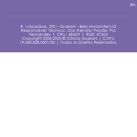
BH.
R. Macaúbas, 295 – Guarani - Belo Horizonte/MG
Responsável Técnico: Dra Renata Paixão Pio
Fernandes | CRM 68429 | RQE 47363
Copyright 2006-2024 © Clínica Guarani | CNPJ:
19.040.828.0001/00 | Todos os Direitos Reservados.