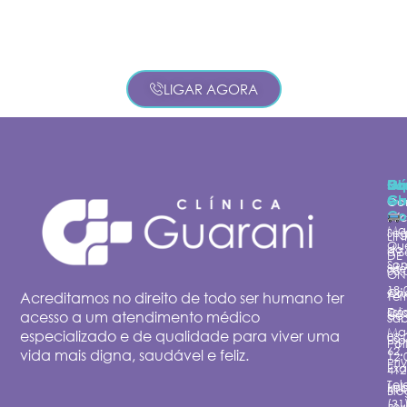
LIGAR AGORA
Cl
Su
Ho
C
Gu
e
Ch
Co
Co
Iní
Ma
Se
LI
Qu
do
à S
DE
So
Site
08:
ÔN
18:
On
Av.
Acreditamos no direito de todo ser humano ter
Ter
Est
Cri
acesso a um atendimento médico
de 
Sá
Ma
especializado e de qualidade para viver uma
08:
Esp
Pol
62,
vida mais digna, saudável e feliz.
12:
Pri
Ex
412
Tel
Lab
414
Blo
(31