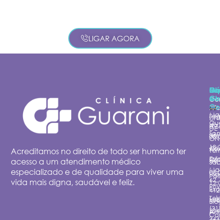
LIGAR AGORA
Cl
Su
Ho
C
Gu
e
Ch
Co
Co
Iní
Ma
Se
LI
Qu
do
à S
DE
So
Site
08:
ÔN
18:
On
Av.
Acreditamos no direito de todo ser humano ter
Ter
Est
Cri
acesso a um atendimento médico
de 
Sá
Ma
especializado e de qualidade para viver uma
08:
Esp
Pol
62,
vida mais digna, saudável e feliz.
12:
Pri
Ex
412
Tel
Lab
414
Blo
(31
504
Art
Co
343