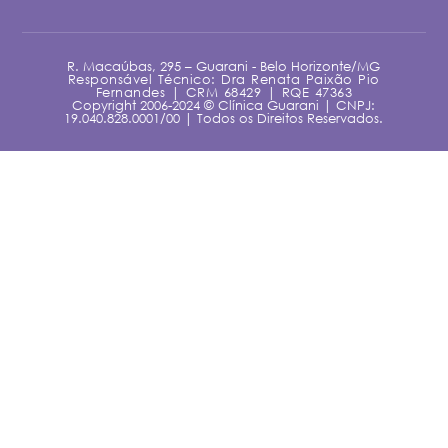
R. Macaúbas, 295 – Guarani - Belo Horizonte/MG
Responsável Técnico: Dra Renata Paixão Pio
Fernandes | CRM 68429 | RQE 47363
Copyright 2006-2024 © Clínica Guarani | CNPJ:
19.040.828.0001/00 | Todos os Direitos Reservados.